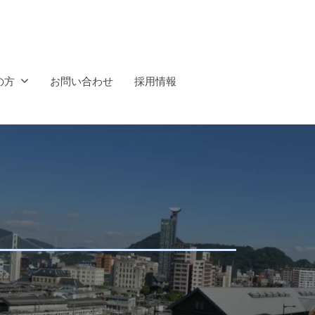
の方
お問い合わせ
採用情報