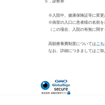
会
５．診察券
済
病
会
院
※入院中、健康保険証等に変更が
※病室の入口に患者様の名前を表
門
（この場合、入院の有無に関する
司
掖
高額療養費制度については
こち
なお、詳細につきましてはご加入
済
会
病
院