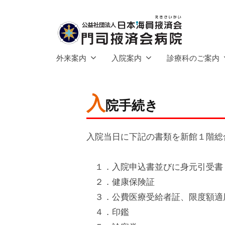
社
コ
団
ン
法
テ
人
公
ン
門
日
外来案内
入院案内
診療科のご案内
ツ
司
益
本
へ
掖
海
社
済
入
ス
員
団
2025
by
院手続き
会
キ
掖
年
admin
法
病
済
ッ
5
人
入院当日に下記の書類を新館１階総
院
会
プ
月
日
7
１．入院申込書並びに身元引受書
本
門
日
２．健康保険証
司
海
掖
３．公費医療受給者証、限度額適
員
済
４．印鑑
掖