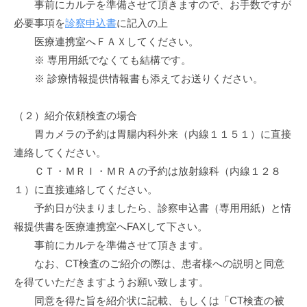
事前にカルテを準備させて頂きますので、お手数ですが
病
門
院
必要事項を
診察申込書
に記入の上
司
医療連携室へＦＡＸしてください。
掖
※ 専用用紙でなくても結構です。
※ 診療情報提供情報書も添えてお送りください。
済
会
（２）紹介依頼検査の場合
病
胃カメラの予約は胃腸内科外来（内線１１５１）に直接
院
連絡してください。
ＣＴ・ＭＲＩ・ＭＲＡの予約は放射線科（内線１２８
１）に直接連絡してください。
予約日が決まりましたら、診察申込書（専用用紙）と情
報提供書を医療連携室へFAXして下さい。
事前にカルテを準備させて頂きます。
なお、CT検査のご紹介の際は、患者様への説明と同意
を得ていただきますようお願い致します。
同意を得た旨を紹介状に記載、もしくは「CT検査の被