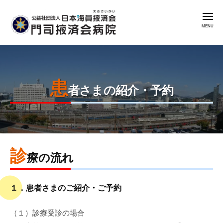
公
コ
益
メ
ン
社
ニ
ュ
テ
団
ー
公
門
ン
法
益
司
人
ツ
掖
社
日
へ
済
患
本
団
ス
者さまの紹介・予約
会
海
法
キ
病
員
人
ッ
院
掖
日
プ
済
本
会
診
2025
by
海
療の流れ
年
admin
門
員
7
司
掖
１．患者さまのご紹介・ご予約
月
掖
済
23
済
会
（１）診療受診の場合
日
会