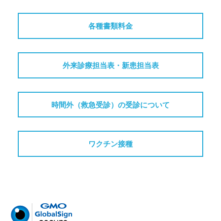
病
門
院
各種書類料金
司
掖
済
外来診療担当表・新患担当表
会
病
院
時間外（救急受診）の受診について
ワクチン接種