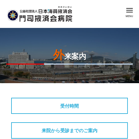
公
コ
益
メ
ン
社
ニ
ュ
テ
団
ー
公
門
ン
法
益
司
人
ツ
掖
社
日
へ
済
外
本
団
ス
来案内
会
海
法
キ
病
員
人
ッ
院
掖
日
プ
済
本
会
2024
by
海
年
admin
門
員
受付時間
5
司
掖
月
掖
済
2
済
来院から受診までのご案内
会
日
会