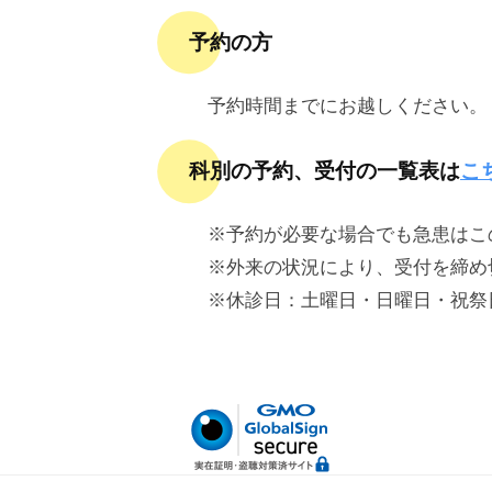
会
済
病
予約の方
会
院
予約時間までにお越しください。
門
司
科別の予約、受付の一覧表は
こ
掖
※予約が必要な場合でも急患はこ
済
※外来の状況により、受付を締め
会
※休診日：土曜日・日曜日・祝祭日・
病
院