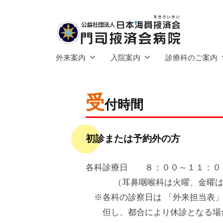
社
コ
団
ン
法
テ
人
公
ン
門
日
外来案内
入院案内
診療科のご案内
ツ
司
益
本
へ
掖
海
社
済
受
ス
員
団
2025
by
付時間
会
キ
掖
年
admin
法
病
済
ッ
5
人
初診または予約外の方
院
会
プ
月
日
2
本
門
各科診療日 ８：００～１１：０
日
司
（耳鼻咽喉科は火曜、金曜は
海
掖
※各科の診察日は 「外来担当表」
員
済
但し、都合により休診となる場合
掖