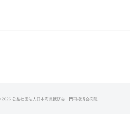
© 2026
公益社団法人日本海員掖済会 門司掖済会病院