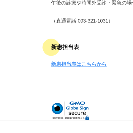
会
午後の診療や時間外受診・緊急の場
済
病
会
院
（直通電話 093-321-1031）
門
司
新患担当表
掖
済
新患担当表はこちらから
会
病
院