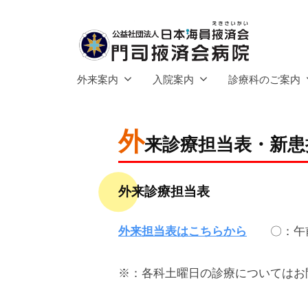
社
コ
団
ン
法
テ
人
公
ン
門
日
外来案内
入院案内
診療科のご案内
ツ
司
益
本
へ
掖
海
社
済
外
ス
員
団
2026
by
来診療担当表・新患
会
キ
掖
年
admin
法
病
済
ッ
4
人
外来診療担当表
院
会
プ
月
日
27
本
門
外来担当表はこちらから
〇：午前
日
司
海
掖
※：各科土曜日の診療についてはお
員
済
掖