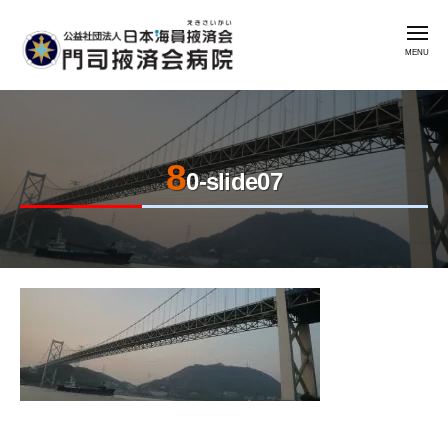
公
コ
益
メ
ン
社
ニ
ュ
テ
団
ー
公
門
ン
法
益
司
人
ツ
掖
社
日
へ
済
8
本
団
ス
0-slide07
会
海
法
キ
病
員
人
ッ
院
掖
日
プ
済
本
会
2023
by
海
年
admin
門
員
8
司
掖
月
掖
済
7
済
会
日
会