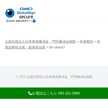
病
門
院
司
掖
済
会
病
公益社団法人日本海員掖済会 門司掖済会病院
>
外来案内
>
外
来診療担当表・新患担当表
>
80-slide07
院
© 2026
公益社団法人日本海員掖済会 門司掖済会病院
お電話はこちら 093-321-0984