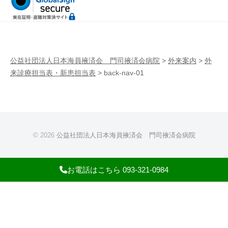
病
門
院
司
掖
済
公益社団法人日本海員掖済会 門司掖済会病院
>
外来案内
>
外
会
来診療担当表・新患担当表
>
back-nav-01
病
院
© 2026
公益社団法人日本海員掖済会 門司掖済会病院
お電話はこちら 093-321-0984