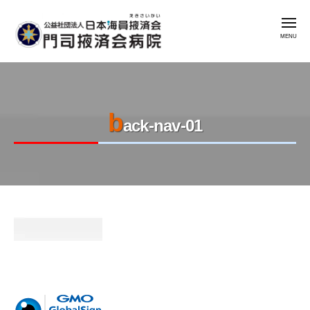
公
コ
益
メ
ン
社
ニ
ュ
テ
団
ー
公
門
ン
法
益
司
人
ツ
掖
社
日
へ
済
b
本
団
ス
ack-nav-01
会
海
法
キ
病
員
人
ッ
院
掖
日
プ
済
本
会
2023
by
海
年
admin
門
員
8
司
掖
月
掖
済
7
済
会
日
会