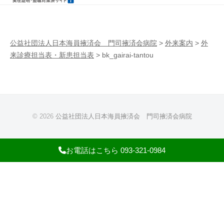
病
門
院
司
掖
公益社団法人日本海員掖済会 門司掖済会病院
>
外来案内
>
外
来診療担当表・新患担当表
>
bk_gairai-tantou
済
会
病
院
© 2026
公益社団法人日本海員掖済会 門司掖済会病院
お電話はこちら 093-321-0984