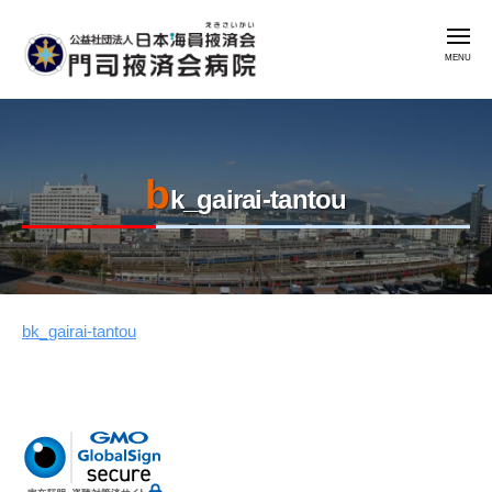
公
コ
益
メ
ン
社
ニ
ュ
テ
団
ー
公
門
ン
法
益
司
人
ツ
掖
社
日
へ
済
b
本
団
ス
k_gairai-tantou
会
海
法
キ
病
員
人
ッ
院
掖
日
プ
済
本
会
bk_gairai-tantou
2023
by
海
年
admin
門
員
8
司
掖
月
掖
済
7
済
会
日
会