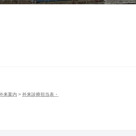
外来案内
>
外来診療担当表・