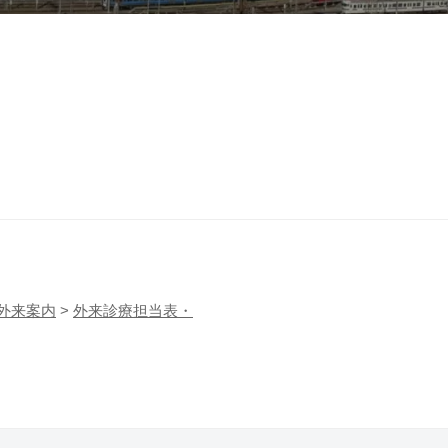
外来案内
>
外来診療担当表・