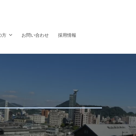
の方
お問い合わせ
採用情報