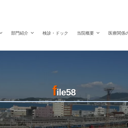
部門紹介
検診・ドック
当院概要
医療関係
f
ile58