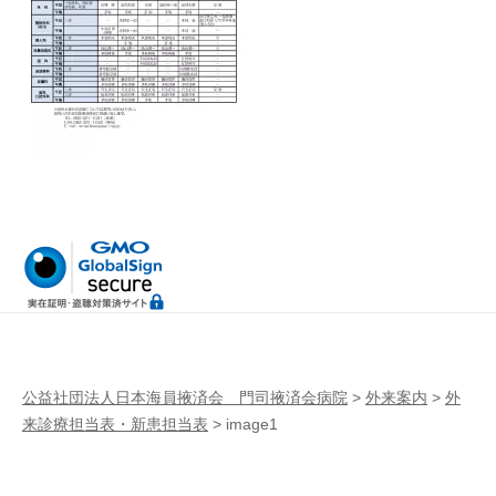
病
門
院
司
掖
済
会
病
院
公益社団法人日本海員掖済会 門司掖済会病院
>
外来案内
>
外
来診療担当表・新患担当表
>
image1