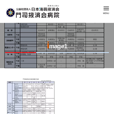
公
コ
益
メ
ン
社
ニ
ュ
テ
団
ー
公
門
ン
法
益
司
人
ツ
掖
社
日
へ
済
i
本
団
ス
mage1
会
海
法
キ
病
員
人
ッ
院
掖
日
プ
済
本
会
2023
by
海
年
admin
門
員
8
司
掖
月
掖
済
7
済
会
日
会