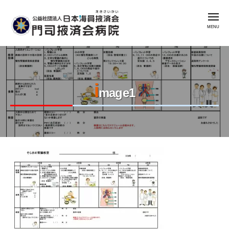
公
コ
益
メ
ン
社
ニ
ュ
テ
団
ー
公
門
ン
法
益
司
人
ツ
掖
社
日
へ
済
i
本
団
ス
mage1
会
海
法
キ
病
員
人
ッ
院
掖
日
プ
済
本
会
2023
by
海
年
admin
門
員
8
司
掖
月
掖
済
7
済
会
日
会