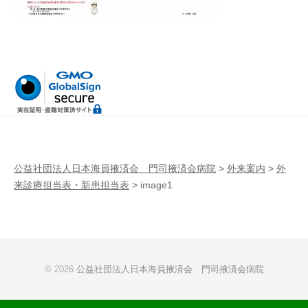
病
門
院
司
掖
済
会
病
院
公益社団法人日本海員掖済会 門司掖済会病院
>
外来案内
>
外
来診療担当表・新患担当表
>
image1
© 2026
公益社団法人日本海員掖済会 門司掖済会病院