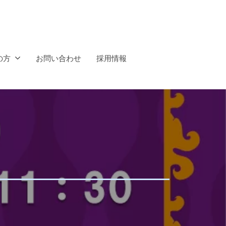
の方
お問い合わせ
採用情報