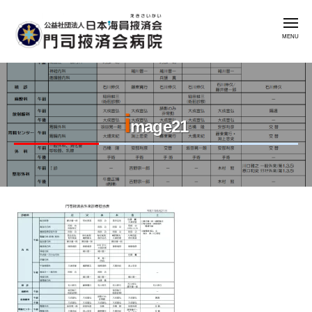
公
コ
益
メ
ン
社
ニ
ュ
テ
団
ー
公
門
ン
法
益
司
人
ツ
掖
社
日
へ
済
i
本
団
ス
mage21
会
海
法
キ
病
員
人
ッ
院
掖
日
プ
済
本
会
2023
by
海
年
admin
門
員
8
司
掖
月
掖
済
7
済
会
日
会