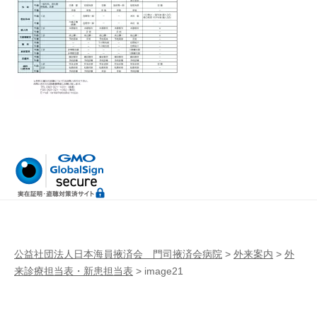
病
門
院
司
掖
済
会
病
院
公益社団法人日本海員掖済会 門司掖済会病院
>
外来案内
>
外
来診療担当表・新患担当表
>
image21