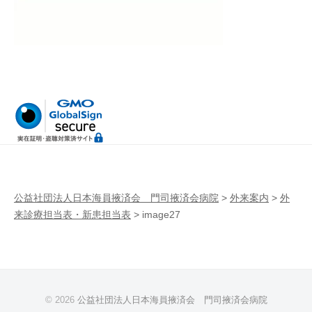
病
門
院
司
掖
済
会
病
院
公益社団法人日本海員掖済会 門司掖済会病院
>
外来案内
>
外
来診療担当表・新患担当表
>
image27
© 2026
公益社団法人日本海員掖済会 門司掖済会病院