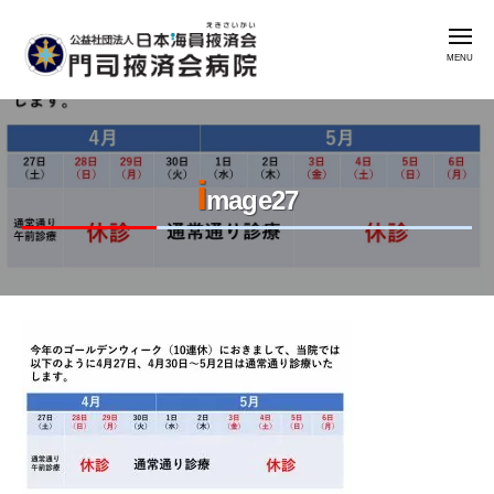
公
コ
益
メ
ン
社
ニ
ュ
テ
団
ー
公
門
ン
法
益
司
人
ツ
掖
社
日
へ
済
i
本
団
ス
mage27
会
海
法
キ
病
員
人
ッ
院
掖
日
プ
済
本
会
2023
by
海
年
admin
門
員
8
司
掖
月
掖
済
7
済
会
日
会