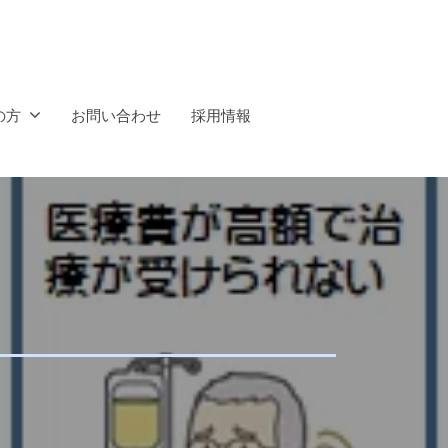
の方
お問い合わせ
採用情報