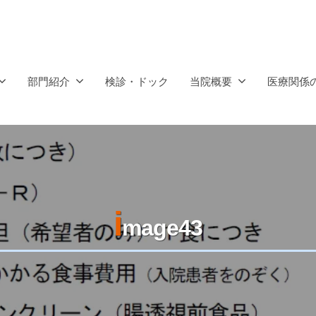
部門紹介
検診・ドック
当院概要
医療関係
i
mage43