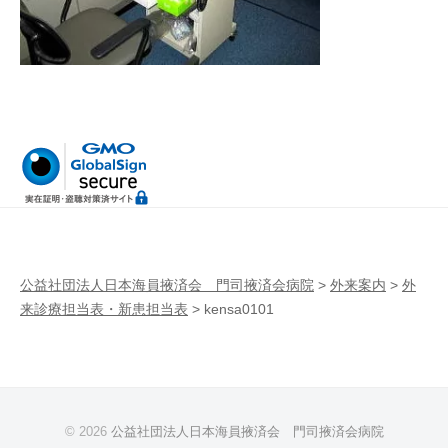
病
門
院
司
掖
済
会
病
院
公益社団法人日本海員掖済会 門司掖済会病院
>
外来案内
>
外
来診療担当表・新患担当表
>
kensa0101
© 2026
公益社団法人日本海員掖済会 門司掖済会病院