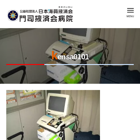
公
コ
益
メ
ン
社
ニ
ュ
テ
団
ー
公
門
ン
法
益
司
人
ツ
掖
社
日
へ
済
k
本
団
ス
ensa0101
会
海
法
キ
病
員
人
ッ
院
掖
日
プ
済
本
会
2023
by
海
年
admin
門
員
8
司
掖
月
掖
済
7
済
会
日
会