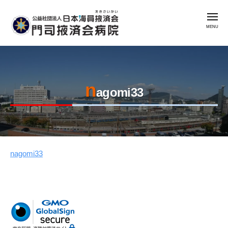
公
コ
益
メ
ン
社
ニ
ュ
テ
団
ー
公
門
ン
法
益
司
人
ツ
掖
社
日
へ
済
n
本
団
ス
agomi33
会
海
法
キ
病
員
人
ッ
院
掖
日
プ
済
本
会
nagomi33
2023
by
海
年
admin
門
員
8
司
掖
月
掖
済
7
済
会
日
会