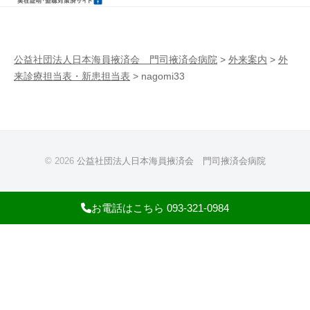
病
門
院
司
掖
公益社団法人日本海員掖済会 門司掖済会病院
>
外来案内
>
外
来診療担当表・新患担当表
>
nagomi33
済
会
病
院
© 2026
公益社団法人日本海員掖済会 門司掖済会病院
お電話はこちら 093-321-0984