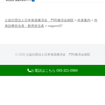
病
門
院
司
掖
公益社団法人日本海員掖済会 門司掖済会病院
>
外来案内
>
外
来診療担当表・新患担当表
>
nagomi37
済
会
病
院
© 2026
公益社団法人日本海員掖済会 門司掖済会病院
お電話はこちら 093-321-0984