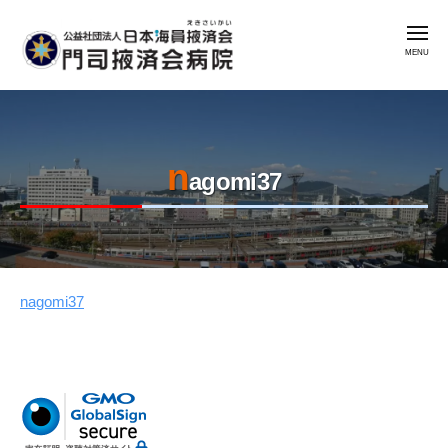
公
コ
益
メ
ン
社
ニ
ュ
テ
団
ー
公
門
ン
法
益
司
人
ツ
掖
社
日
へ
済
n
本
団
ス
agomi37
会
海
法
キ
病
員
人
ッ
院
掖
日
プ
済
本
会
nagomi37
2023
by
海
年
admin
門
員
8
司
掖
月
掖
済
7
済
会
日
会