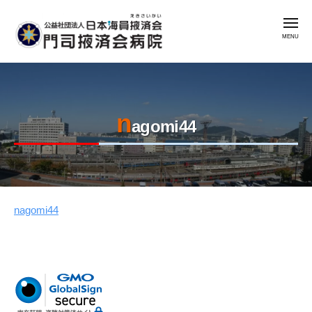
公
コ
益
メ
ン
社
ニ
ュ
テ
団
ー
公
門
ン
法
益
司
人
ツ
掖
社
日
へ
済
n
本
団
ス
agomi44
会
海
法
キ
病
員
人
ッ
院
掖
日
プ
済
本
会
nagomi44
2023
by
海
年
admin
門
員
8
司
掖
月
掖
済
7
済
会
日
会