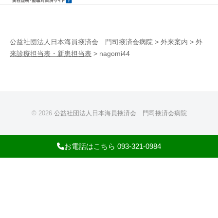
病
門
院
司
掖
公益社団法人日本海員掖済会 門司掖済会病院
>
外来案内
>
外
来診療担当表・新患担当表
>
nagomi44
済
会
病
院
© 2026
公益社団法人日本海員掖済会 門司掖済会病院
お電話はこちら 093-321-0984