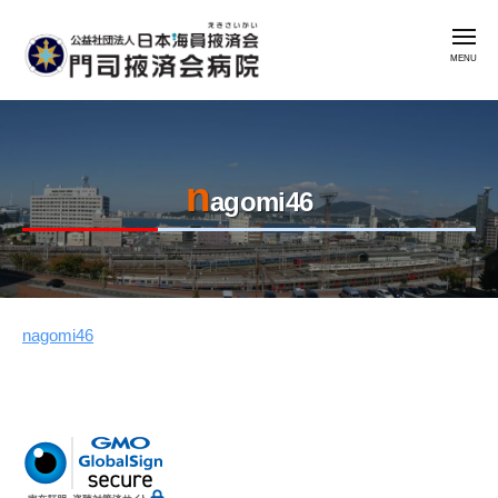
公
コ
益
メ
ン
社
ニ
ュ
テ
団
ー
公
門
ン
法
益
司
人
ツ
掖
社
日
へ
済
n
本
団
ス
agomi46
会
海
法
キ
病
員
人
ッ
院
掖
日
プ
済
本
会
nagomi46
2023
by
海
年
admin
門
員
8
司
掖
月
掖
済
7
済
会
日
会