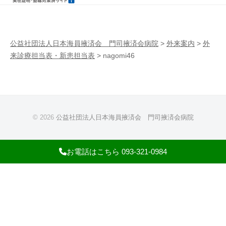
病
門
院
司
掖
公益社団法人日本海員掖済会 門司掖済会病院
>
外来案内
>
外
来診療担当表・新患担当表
>
nagomi46
済
会
病
院
© 2026
公益社団法人日本海員掖済会 門司掖済会病院
お電話はこちら 093-321-0984