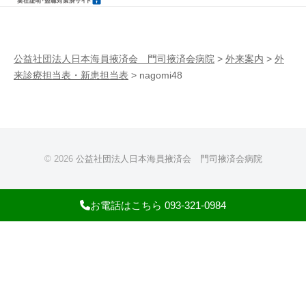
病
門
院
司
掖
公益社団法人日本海員掖済会 門司掖済会病院
>
外来案内
>
外
来診療担当表・新患担当表
>
nagomi48
済
会
病
院
© 2026
公益社団法人日本海員掖済会 門司掖済会病院
お電話はこちら 093-321-0984