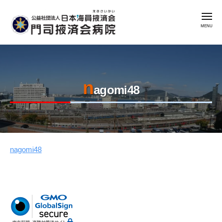
公
コ
益
メ
ン
社
ニ
ュ
テ
団
ー
公
門
ン
法
益
司
人
ツ
掖
社
日
へ
済
n
本
団
ス
agomi48
会
海
法
キ
病
員
人
ッ
院
掖
日
プ
済
本
会
nagomi48
2023
by
海
年
admin
門
員
8
司
掖
月
掖
済
7
済
会
日
会