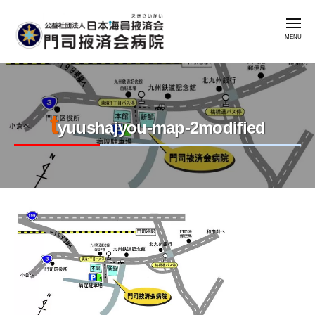
公
コ
益
メ
ン
社
ニ
ュ
テ
団
ー
公
門
ン
法
益
司
人
ツ
掖
社
日
へ
済
t
本
団
ス
yuushajyou-map-2modified
会
海
法
キ
病
員
人
ッ
院
掖
日
プ
済
本
会
2023
by
海
年
admin
門
員
8
司
掖
月
掖
済
7
済
会
日
会