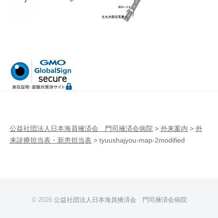
病
門
院
司
掖
済
会
病
院
公益社団法人日本海員掖済会 門司掖済会病院
>
外来案内
>
外
来診療担当表・新患担当表
>
tyuushajyou-map-2modified
© 2026
公益社団法人日本海員掖済会 門司掖済会病院