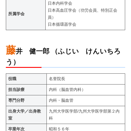
日本内科学会
日本高血圧学会（功労会員、特別正会
所属学会
員）
日本循環器学会
藤
井 健一郎 （ふじい けんいちろ
う）
役職
名誉院長
担当診療
内科（脳血管内科）
専門分野
内科・脳血管
出身大学／出身教
九州大学医学部/九州大学医学部第２内
室
科
卒業年次
昭和５６年