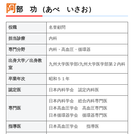
病
阿
部 功 （あべ いさお）
門
院
司
掖
役職
名誉顧問
済
担当診療
内科
会
専門分野
内科・高血圧・循環器
病
院
出身大学／出身教
九州大学医学部/九州大学医学部第２内科
室
卒業年次
昭和５１年
認定医
日本内科学会 認定内科医
日本内科学会 総合内科専門医
専門医
日本高血圧学会 高血圧専門医
日本循環器学会 循環器専門医
指導医
日本高血圧学会 指導医