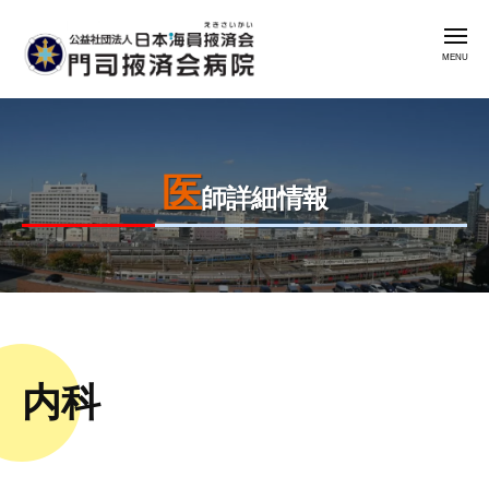
公
コ
益
メ
ン
社
ニ
ュ
テ
団
ー
公
門
ン
法
益
司
人
ツ
掖
社
日
へ
済
医
本
団
ス
師詳細情報
会
海
法
キ
病
員
人
ッ
院
掖
日
プ
済
本
会
2026
by
海
年
admin
門
員
内科
8
司
掖
月
掖
済
4
済
会
日
会