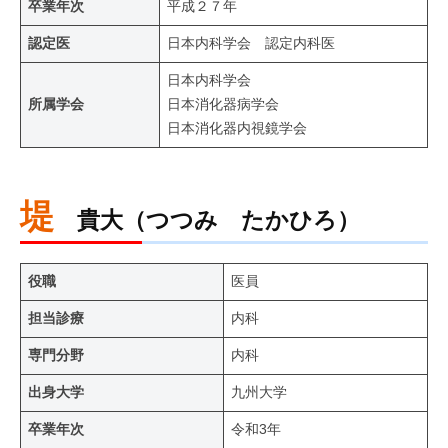
卒業年次
平成２７年
認定医
日本内科学会 認定内科医
日本内科学会
所属学会
日本消化器病学会
日本消化器内視鏡学会
堤
貴大（つつみ たかひろ）
役職
医員
担当診療
内科
専門分野
内科
出身大学
九州大学
卒業年次
令和3年