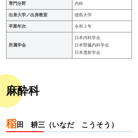
専門分野
内科
出身大学／出身教室
徳島大学
卒業年次
令和２年
日本内科学会
所属学会
日本腎臓内科学会
日本透析学会
麻酔科
稲
田 耕三（いなだ こうそう）