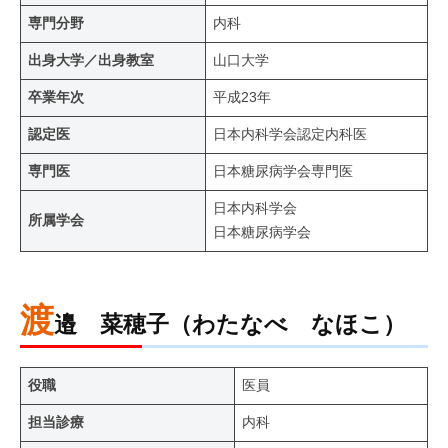
専門分野
内科
出身大学／出身教室
山口大学
卒業年次
平成23年
認定医
日本内科学会認定内科医
専門医
日本糖尿病学会専門医
日本内科学会
所属学会
日本糖尿病学会
渡
邉 菜穂子（わたなべ なほこ）
役職
医員
担当診療
内科