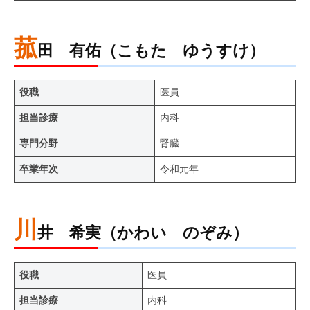
菰
田 有佑（こもた ゆうすけ）
役職
医員
担当診療
内科
専門分野
腎臓
卒業年次
令和元年
川
井 希実（かわい のぞみ）
役職
医員
担当診療
内科