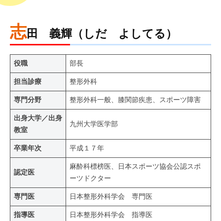
志
田 義輝（しだ よしてる）
役職
部長
担当診療
整形外科
専門分野
整形外科一般、膝関節疾患、スポーツ障害
出身大学／出身
九州大学医学部
教室
卒業年次
平成１７年
麻酔科標榜医、日本スポーツ協会公認スポ
認定医
ーツドクター
専門医
日本整形外科学会 専門医
指導医
日本整形外科学会 指導医