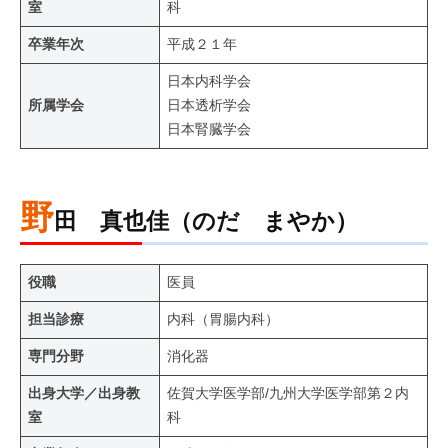
室
科
卒業年次
平成２１年
日本内科学会
所属学会
日本透析学会
日本腎臓学会
野
田 真也佳（のだ まやか）
役職
医員
担当診療
内科（胃腸内科）
専門分野
消化器
出身大学／出身教
佐賀大学医学部/九州大学医学部第２内
室
科