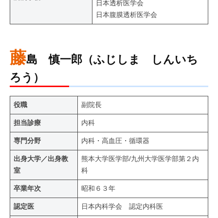
日本透析医学会
日本腹膜透析医学会
藤
島 慎一郎（ふじしま しんいち
ろう）
役職
副院長
担当診療
内科
専門分野
内科・高血圧・循環器
出身大学／出身教
熊本大学医学部/九州大学医学部第２内
室
科
卒業年次
昭和６３年
認定医
日本内科学会 認定内科医