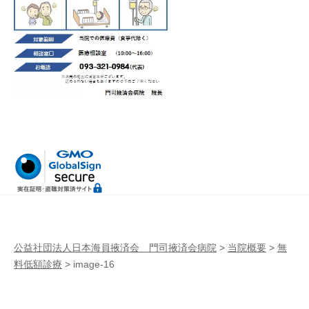
病
門
院
司
掖
済
会
病
院
公益社団法人日本海員掖済会 門司掖済会病院
>
当院概要
>
無
料低額診療
>
image-16