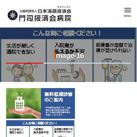
公
コ
益
メ
ン
社
ニ
ュ
テ
団
ー
公
門
ン
法
益
司
人
ツ
掖
社
日
へ
済
i
本
団
ス
mage-16
会
海
法
キ
病
員
人
ッ
院
掖
日
プ
済
本
会
2023
by
海
年
admin
門
員
8
司
掖
月
掖
済
6
済
会
日
会