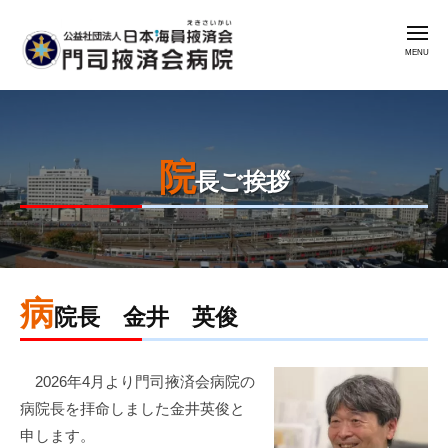
公
コ
益
メ
ン
社
ニ
ュ
テ
団
ー
公
門
ン
法
益
司
人
ツ
掖
社
日
へ
済
院
本
団
ス
長ご挨拶
会
海
法
キ
病
員
人
ッ
院
掖
日
プ
済
本
会
病
2026
by
海
院長
金井 英俊
年
admin
門
員
5
司
掖
2026年4月より門司掖済会病院の
月
掖
済
8
済
病院長を拝命しました金井英俊と
会
日
会
申します。