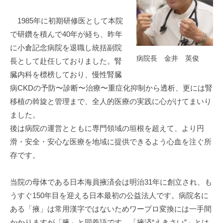
病
門
院
1985年に初期研修医として本院
司
で研鑽を積んで40年が経ち、昨年
掖
に小倉記念病院を退職し統括副院
済
病院長 金井 英俊
長として赴任しておりました。腎
会
臓内科を標榜しており、慢性腎臓
病
病CKDの予防〜診断〜治療〜重症化抑制から透析、更には腎
院
移植の斡旋と管理まで、全人的医療の実践に心がけてまいり
ました。
後は病院の運営とともに専門領域の垣根を超えて、より円
滑・安全・安心な医療を地域に提供できるよう心血を注ぐ所
存です。
当院の母体である日本海員掖済会は明治31年に創立され、も
うすぐ150年目を迎える日本最初の公益法人です。病院名に
ある「掖」は常用漢字ではないためワープロ変換には一手間
かかりますが「腋」と同義語です。「掖済“えきさい”」とは