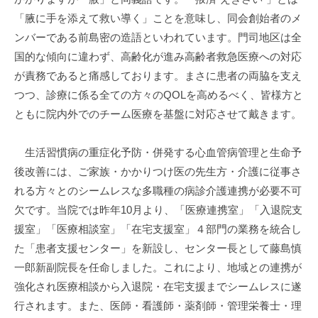
「腋に手を添えて救い導く」ことを意味し、同会創始者のメ
ンバーである前島密の造語といわれています。門司地区は全
国的な傾向に違わず、高齢化が進み高齢者救急医療への対応
が責務であると痛感しております。まさに患者の両脇を支え
つつ、診療に係る全ての方々のQOLを高めるべく、皆様方と
ともに院内外でのチーム医療を基盤に対応させて戴きます。
生活習慣病の重症化予防・併発する心血管病管理と生命予
後改善には、ご家族・かかりつけ医の先生方・介護に従事さ
れる方々とのシームレスな多職種の病診介護連携が必要不可
欠です。当院では昨年10月より、「医療連携室」「入退院支
援室」「医療相談室」「在宅支援室」４部門の業務を統合し
た「患者支援センター」を新設し、センター長として藤島慎
一郎新副院長を任命しました。これにより、地域との連携が
強化され医療相談から入退院・在宅支援までシームレスに遂
行されます。また、医師・看護師・薬剤師・管理栄養士・理