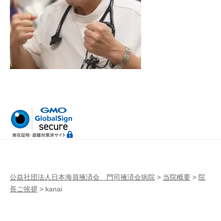
病
門
院
司
掖
済
会
病
院
公益社団法人日本海員掖済会 門司掖済会病院
>
当院概要
>
院
長ご挨拶
>
kanai