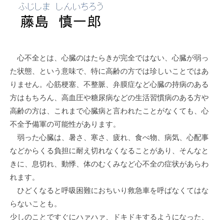
病
門
院
司
掖
済
心不全とは、心臓のはたらきが完全ではない、心臓が弱っ
会
た状態、という意味で、特に高齢の方では珍しいことではあ
病
りません。心筋梗塞、不整脈、弁膜症など心臓の持病のある
院
方はもちろん、高血圧や糖尿病などの生活習慣病のある方や
高齢の方は、これまで心臓病と言われたことがなくても、心
不全予備軍の可能性があります。
弱った心臓は、暑さ、寒さ、疲れ、食べ物、病気、心配事
などからくる負担に耐え切れなくなることがあり、そんなと
きに、息切れ、動悸、体のむくみなど心不全の症状があらわ
れます。
ひどくなると呼吸困難におちいり救急車を呼ばなくてはな
らないことも。
少しのことですぐにハァハァ、ドキドキするようになった、