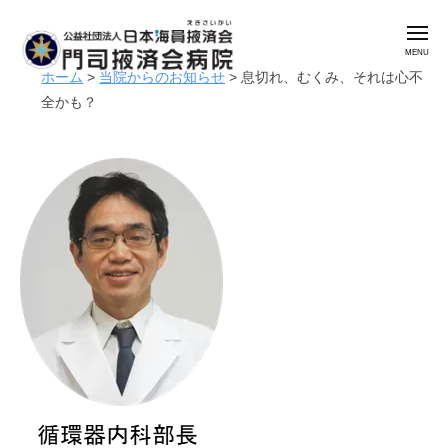
公
コ
益
メ
ン
社
ニ
ュ
テ
団
ホーム
>
当院からのお知らせ
>
息切れ、むくみ、それは心不
ー
公
門
ン
法
全かも？
益
司
人
ツ
掖
社
日
へ
済
本
団
2
b
ス
会
海
0
y
法
キ
病
員
2
a
人
ッ
院
掖
4
d
日
プ
済
年
m
本
会
2
i
海
月
n
門
員
1
司
日
掖
掖
済
済
会
会