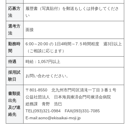
応募方
履歴書（写真貼付）を郵送もしくは持参してくださ
法
い
選考方
面接
法
勤務時
6:00～20:00 の 1日4時間～7.５時間程度 週3日以上
間
（ご相談に応じます）
待遇
時給：1,057円以上
採用試
お問い合わせください。
験日
〒801-8550 北九州市門司区清滝一丁目３番１号
書類提
公益社団法人 日本海員掖済会門司掖済会病院
出先
総務課 青野 浩巳
及び連
TEL(093)321-0984 FAX(093)331-7085
絡先
E-mail:aono@ekisaikai-moji.jp