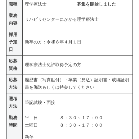
職種
理学療法士
募集を開始しました
業務
リハビリセンターにかかる理学療法士
内容
採用
予定
新卒の方：令和８年４月１日
日
応募
理学療法士免許取得予定の方
資格
応募
履歴書（写真貼付）・卒業（見込）証明書・成績証明
方法
書を郵送もしくは持参してください
選考
筆記試験・面接
方法
勤務
平 日 ８：３０～１７：００
時間
土曜日 ８：３０～１７：００
新卒