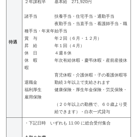
２年課程卒 基本給 271,920円
諸手当 扶養手当・住宅手当・通勤手当
夜勤手当・当直手当・看護師手当・職
種手当・年末年始手当
賞 与 年２回（６月・１２月）
待遇
昇 給 年１回（４月）
休 日 ４週８休
休 暇 年次有給休暇・慶弔休暇・産前産後休
暇
育児休暇・介護休暇・子の看護休暇等
退職金 勤続３年以上で支給されます
福利厚生 健康保険・厚生年金保険・労災保険・
雇用保険
（２０年以上の勤務で、６０歳より受
給できます）・白衣一式貸与
・下記日時 いずれも 11:00 に総合受付集合