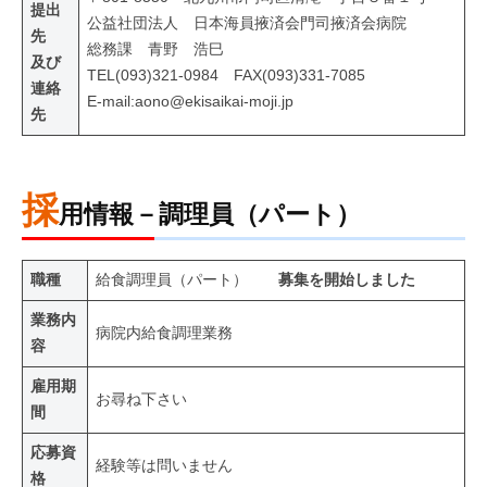
提出
公益社団法人 日本海員掖済会門司掖済会病院
先
総務課 青野 浩巳
及び
TEL(093)321-0984 FAX(093)331-7085
連絡
E-mail:aono@ekisaikai-moji.jp
先
採
用情報－調理員（パート）
職種
給食調理員（パート）
募集を開始しました
業務内
病院内給食調理業務
容
雇用期
お尋ね下さい
間
応募資
経験等は問いません
格