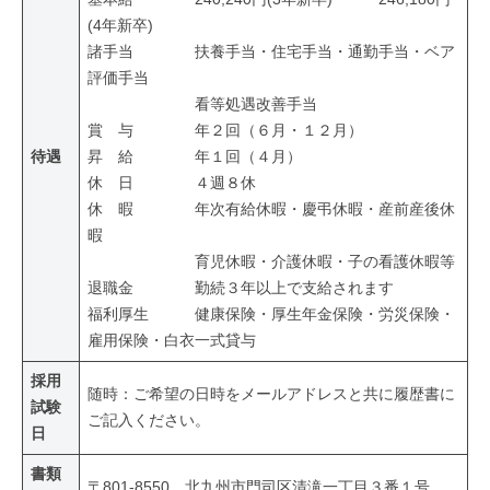
(4年新卒)
諸手当 扶養手当・住宅手当・通勤手当・ベア
評価手当
看等処遇改善手当
賞 与 年２回（６月・１２月）
待遇
昇 給 年１回（４月）
休 日 ４週８休
休 暇 年次有給休暇・慶弔休暇・産前産後休
暇
育児休暇・介護休暇・子の看護休暇等
退職金 勤続３年以上で支給されます
福利厚生 健康保険・厚生年金保険・労災保険・
雇用保険・白衣一式貸与
採用
随時：ご希望の日時をメールアドレスと共に履歴書に
試験
ご記入ください。
日
書類
〒801-8550 北九州市門司区清滝一丁目３番１号