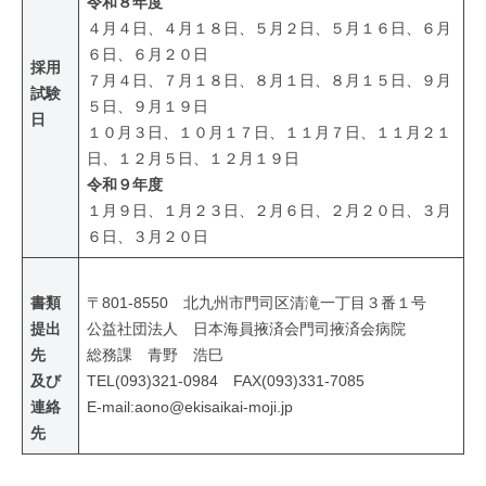
令和８年度
４月４日、４月１８日、５月２日、５月１６日、６月
６日、６月２０日
採用
７月４日、７月１８日、８月１日、８月１５日、９月
試験
５日、９月１９日
日
１０月３日、１０月１７日、１１月７日、１１月２１
日、１２月５日、１２月１９日
令和９年度
１月９日、１月２３日、２月６日、２月２０日、３月
６日、３月２０日
書類
〒801-8550 北九州市門司区清滝一丁目３番１号
提出
公益社団法人 日本海員掖済会門司掖済会病院
先
総務課 青野 浩巳
及び
TEL(093)321-0984 FAX(093)331-7085
連絡
E-mail:aono@ekisaikai-moji.jp
先