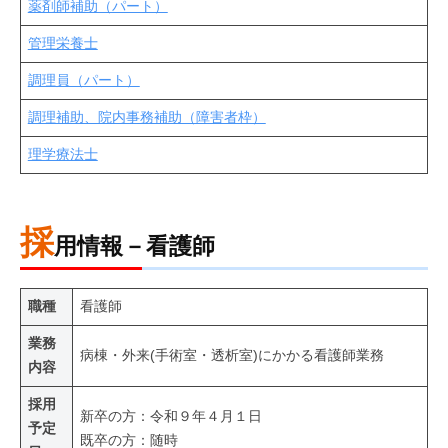
薬剤師補助（パート）
病
門
院
管理栄養士
司
調理員（パート）
掖
済
調理補助、院内事務補助（障害者枠）
会
理学療法士
病
院
採
用情報－看護師
職種
看護師
業務
病棟・外来(手術室・透析室)にかかる看護師業務
内容
採用
新卒の方：令和９年４月１日
予定
既卒の方：随時