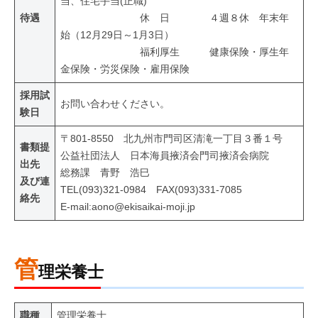
当、住宅手当(正職)
待遇
休 日 ４週８休 年末年
始（12月29日～1月3日）
福利厚生 健康保険・厚生年
金保険・労災保険・雇用保険
採用試
お問い合わせください。
験日
〒801-8550 北九州市門司区清滝一丁目３番１号
書類提
公益社団法人 日本海員掖済会門司掖済会病院
出先
総務課 青野 浩巳
及び連
TEL(093)321-0984 FAX(093)331-7085
絡先
E-mail:aono@ekisaikai-moji.jp
管
理栄養士
職種
管理栄養士