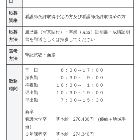
日
応募
看護師免許取得予定の方及び看護師免許取得済の方
資格
応募
履歴書（写真貼付）・卒業（見込）証明書・成績証明
方法
書を郵送もしくは持参してください
選考
筆記試験・面接
方法
平 日 ８：３０～１７：００
深夜勤 ０：３０～ ９：００
勤務
準夜勤 １６：３０～ １：００
時間
遅出勤 １０：３０～１９：００
早出勤 ７：００～１５：３０
新卒
看護大学卒 基本給 276,430円 (俸給＋地域手
当）
３年課程卒 基本給 274,340円