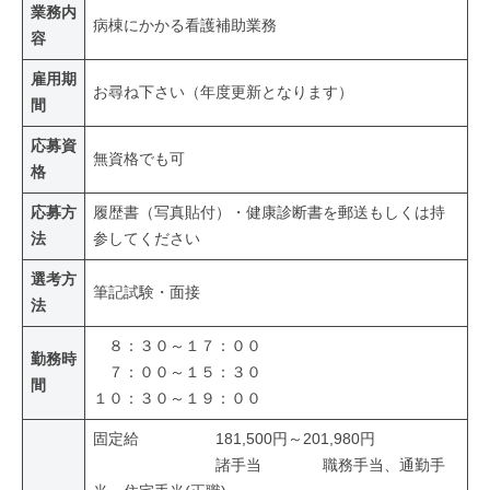
業務内
病棟にかかる看護補助業務
容
雇用期
お尋ね下さい（年度更新となります）
間
応募資
無資格でも可
格
応募方
履歴書（写真貼付）・健康診断書を郵送もしくは持
法
参してください
選考方
筆記試験・面接
法
８：３０～１７：００
勤務時
７：００～１５：３０
間
１０：３０～１９：００
固定給 181,500円～201,980円
諸手当 職務手当、通勤手