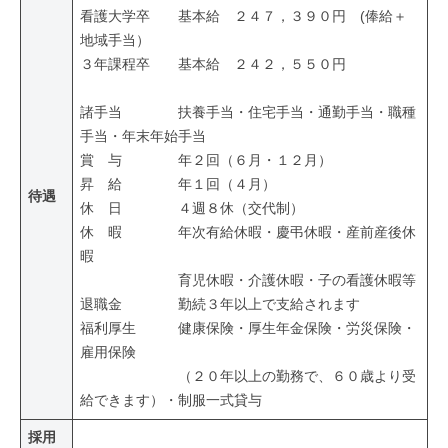
看護大学卒 基本給 ２４７，３９０円 (俸給＋
地域手当）
３年課程卒 基本給 ２４２，５５０円
諸手当 扶養手当・住宅手当・通勤手当・職種
手当・年末年始手当
賞 与 年２回（６月・１２月）
昇 給 年１回（４月）
待遇
休 日 ４週８休（交代制）
休 暇 年次有給休暇・慶弔休暇・産前産後休
暇
育児休暇・介護休暇・子の看護休暇等
退職金 勤続３年以上で支給されます
福利厚生 健康保険・厚生年金保険・労災保険・
雇用保険
（２０年以上の勤務で、６０歳より受
給できます）・制服一式貸与
採用