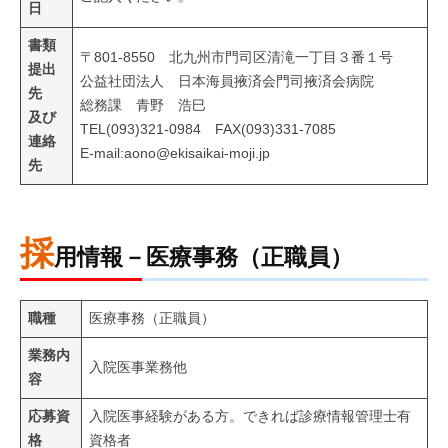
日
書類
〒801-8550 北九州市門司区清滝一丁目３番１号
提出
公益社団法人 日本海員掖済会門司掖済会病院
先
総務課 青野 浩巳
及び
TEL(093)321-0984 FAX(093)331-7085
連絡
E-mail:aono@ekisaikai-moji.jp
先
採
用情報－医療事務（正職員）
職種
医療事務（正職員）
業務内
入院医事業務他
容
応募資
入院医事経験がある方。できれば診療情報管理士有
格
資格者