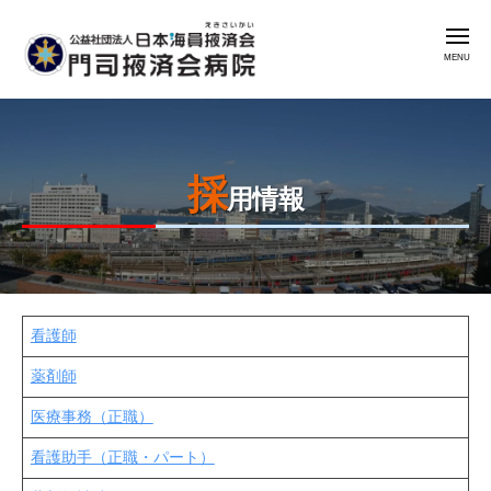
公
コ
益
メ
ン
社
ニ
ュ
テ
団
ー
公
門
ン
法
益
司
人
ツ
掖
社
日
へ
済
採
本
団
ス
用情報
会
海
法
キ
病
員
人
ッ
院
掖
日
プ
済
本
会
看護師
2026
by
海
年
admin
門
員
薬剤師
6
司
掖
医療事務（正職）
月
掖
済
15
済
看護助手（正職・パート）
会
日
会