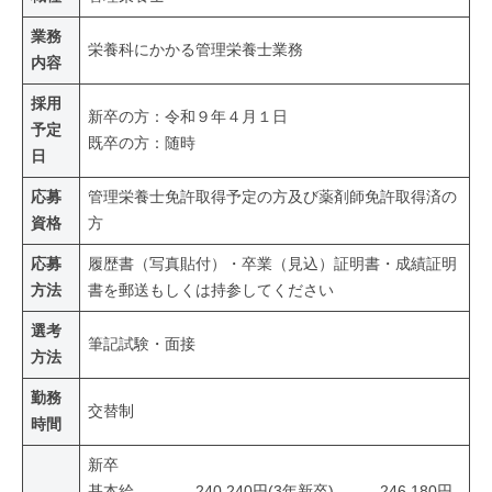
業務
栄養科にかかる管理栄養士業務
内容
採用
新卒の方：令和９年４月１日
予定
既卒の方：随時
日
応募
管理栄養士免許取得予定の方及び薬剤師免許取得済の
資格
方
応募
履歴書（写真貼付）・卒業（見込）証明書・成績証明
方法
書を郵送もしくは持参してください
選考
筆記試験・面接
方法
勤務
交替制
時間
新卒
基本給 240,240円(3年新卒) 246,180円