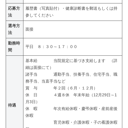
応募方
履歴書（写真貼付）・健康診断書を郵送もしくは持
法
参してください
選考方
面接
法
勤務時
平日 ８：３０～１７：００
間
基本給 当院規定に基づき支給します （詳
細は面接にて）
諸手当 通勤手当、扶養手当、住宅手当、職
務手当、当直手当など
賞 与 年２回（６月・１２月）
休 日 ４週８休 年末年始（12月29日～1
月3日）
待遇
休 暇 年次有給休暇・慶弔休暇・産前産後
休暇
育児休暇・介護休暇・子の看護休暇