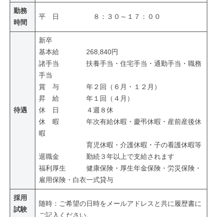
勤務
平 日 ８：３０～１７：００
時間
新卒
基本給 268,840円
諸手当 扶養手当・住宅手当・通勤手当・職務
手当
賞 与 年２回（６月・１２月）
昇 給 年１回（４月）
待遇
休 日 ４週８休
休 暇 年次有給休暇・慶弔休暇・産前産後休
暇
育児休暇・介護休暇・子の看護休暇等
退職金 勤続３年以上で支給されます
福利厚生 健康保険・厚生年金保険・労災保険・
雇用保険・白衣一式貸与
採用
随時：ご希望の日時をメールアドレスと共に履歴書に
試験
ご記入ください。