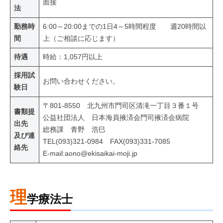
面接
法
勤務時
6:00～20:00までの1日4～5時間程度 週20時間以
間
上（ご相談に応じます）
待遇
時給：1,057円以上
採用試
お問い合わせください。
験日
〒801-8550 北九州市門司区清滝一丁目３番１号
書類提
公益社団法人 日本海員掖済会門司掖済会病院
出先
総務課 青野 浩巳
及び連
TEL(093)321-0984 FAX(093)331-7085
絡先
E-mail:aono@ekisaikai-moji.jp
理
学療法士