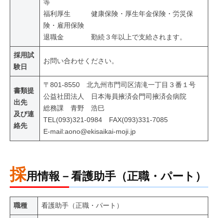
等
福利厚生 健康保険・厚生年金保険・労災保
険・雇用保険
退職金 勤続３年以上で支給されます。
採用試
お問い合わせください。
験日
〒801-8550 北九州市門司区清滝一丁目３番１号
書類提
公益社団法人 日本海員掖済会門司掖済会病院
出先
総務課 青野 浩巳
及び連
TEL(093)321-0984 FAX(093)331-7085
絡先
E-mail:aono@ekisaikai-moji.jp
採
用情報－看護助手（正職・パート）
職種
看護助手（正職・パート）