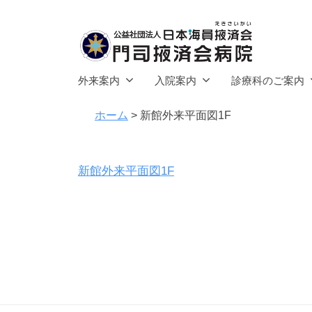
社
コ
団
ン
法
テ
人
公
ン
門
日
外来案内
入院案内
診療科のご案内
ツ
司
益
本
へ
掖
ホーム
>
新館外来平面図1F
海
社
済
ス
員
団
会
キ
掖
法
新館外来平面図1F
病
済
ッ
人
院
会
プ
日
本
門
司
海
掖
員
済
掖