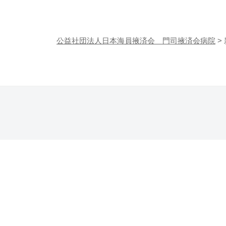
会
済
病
会
院
公益社団法人日本海員掖済会 門司掖済会病院
>
門
司
掖
済
会
病
院