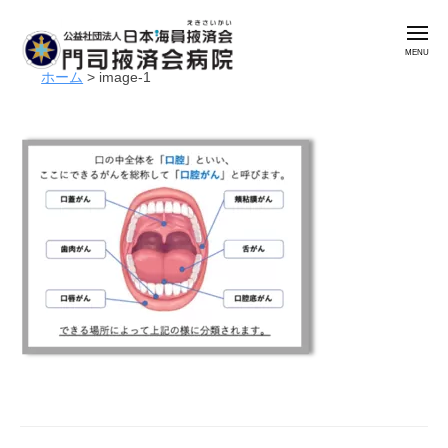
公
コ
益
メ
ン
社
ニ
ュ
テ
団
ホーム
>
image-1
ー
公
門
ン
法
益
司
人
ツ
掖
社
日
へ
済
本
団
ス
会
海
法
キ
病
員
人
ッ
院
掖
日
プ
済
本
会
海
門
員
司
掖
掖
済
済
会
会