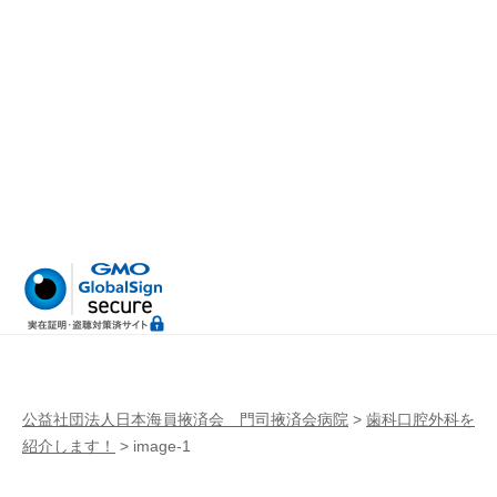
病
門
院
司
掖
済
会
病
院
公益社団法人日本海員掖済会 門司掖済会病院
>
歯科口腔外科を
紹介します！
>
image-1