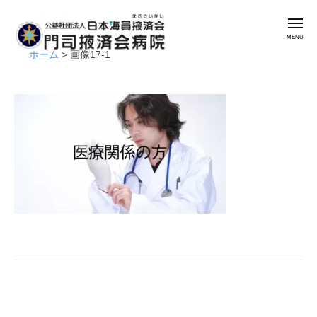
公
コ
益
メ
ン
社
ニ
ュ
テ
団
ホーム
>
画像17-1
ー
公
門
ン
法
益
司
人
ツ
掖
社
日
へ
済
本
団
ス
会
海
法
キ
病
員
人
ッ
院
掖
日
プ
済
本
会
海
門
員
司
掖
掖
済
済
会
会