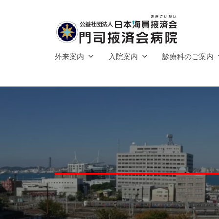
社
コ
団
ン
法
テ
人
公
ン
門
日
外来案内
入院案内
診療科のご案内
ツ
司
益
本
へ
掖
海
社
済
ス
員
団
会
キ
掖
法
病
済
ッ
人
院
会
プ
日
本
門
司
海
掖
員
済
掖