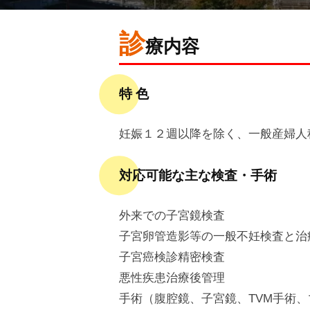
会
済
病
診
会
院
2024
by
療内容
年
admin
1
門
特 色
月
司
18
掖
妊娠１２週以降を除く、一般産婦人
日
済
会
対応可能な主な検査・手術
病
外来での子宮鏡検査
院
子宮卵管造影等の一般不妊検査と治
子宮癌検診精密検査
悪性疾患治療後管理
手術（腹腔鏡、子宮鏡、TVM手術