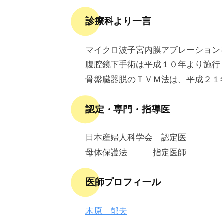
診療科より一言
マイクロ波子宮内膜アブレーション
腹腔鏡下手術は平成１０年より施行
骨盤臓器脱のＴＶＭ法は、平成２１
認定・専門・指導医
日本産婦人科学会 認定医
母体保護法 指定医師
医師プロフィール
木原 郁夫