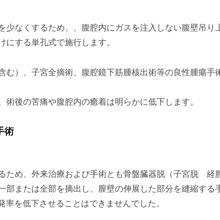
を少なくするため、、腹腔内にガスを注入しない腹壁吊り
けにする単孔式で施行します。
含む）、子宮全摘術、腹腔鏡下筋腫核出術等の良性腫瘍手
、術後の苦痛や腹腔内の癒着は明らかに低下します。
手術
)
るため、外来治療および手術とも骨盤臓器脱（子宮脱 経
一部または全部を摘出し、膣壁の伸展した部分を縫縮する手
再発率を低下させることはできませんでした。