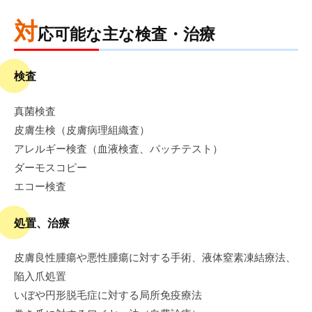
病
門
院
対
応可能な主な検査・治療
司
掖
検査
済
会
真菌検査
病
皮膚生検（皮膚病理組織査）
院
アレルギー検査（血液検査、パッチテスト）
ダーモスコピー
エコー検査
処置、治療
皮膚良性腫瘍や悪性腫瘍に対する手術、液体窒素凍結療法、
陥入爪処置
いぼや円形脱毛症に対する局所免疫療法