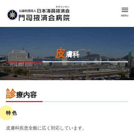
公
コ
益
メ
ン
社
ニ
ュ
テ
団
ー
公
門
ン
法
益
司
人
ツ
掖
社
日
へ
済
皮
本
団
ス
膚科
会
海
法
キ
病
員
人
ッ
院
掖
日
プ
済
本
会
診
2026
by
海
療内容
年
admin
門
員
8
司
掖
特 色
月
掖
済
4
済
会
皮膚科疾患全般に広く対応しています。
日
会