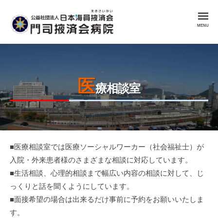
公
コ
益
メ
ン
社
ニ
ュ
テ
団
ー
公
門
ン
法
益
司
人
ツ
掖
社
日
へ
済
医
本
団
ス
療相談室
会
海
法
キ
病
員
人
ッ
院
掖
日
プ
済
本
会
■医療相談室では医療ソーシャルワーカー（社会福祉士）が
2025
by
海
入院・外来患者様のさまざまな相談に対応しています。
年
admin
門
員
■生活相談、心理的相談まで幅広い内容の相談に対して、じ
3
司
掖
月
っくりと話を聞くようにしています。
掖
済
27
済
■面接希望の場合は出来るだけ事前に予約をお願いいたしま
会
日
会
す。