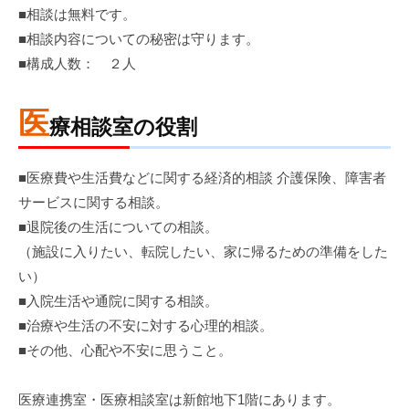
病
■相談は無料です。
門
院
■相談内容についての秘密は守ります。
司
■構成人数： ２人
掖
済
医
療相談室の役割
会
病
■医療費や生活費などに関する経済的相談 介護保険、障害者
院
サービスに関する相談。
■退院後の生活についての相談。
（施設に入りたい、転院したい、家に帰るための準備をした
い）
■入院生活や通院に関する相談。
■治療や生活の不安に対する心理的相談。
■その他、心配や不安に思うこと。
医療連携室・医療相談室は新館地下1階にあります。