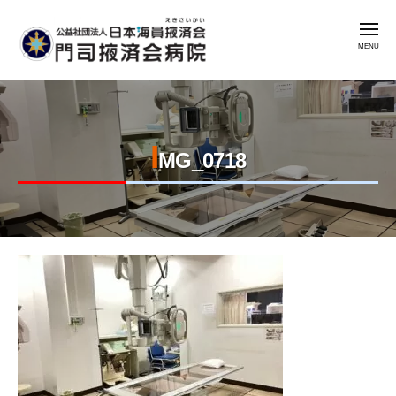
公
コ
益
メ
ン
社
ニ
ュ
テ
団
ー
公
門
ン
法
益
司
人
ツ
掖
社
日
へ
済
I
本
団
ス
MG_0718
会
海
法
キ
病
員
人
ッ
院
掖
日
プ
済
本
会
2023
by
海
年
admin
門
員
11
司
掖
月
掖
済
16
済
会
日
会