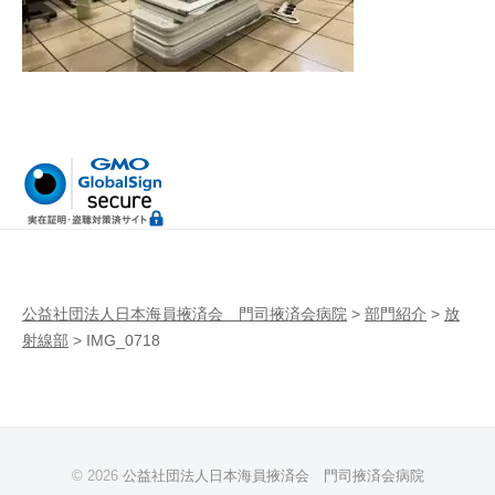
病
門
院
司
掖
済
会
病
院
公益社団法人日本海員掖済会 門司掖済会病院
>
部門紹介
>
放
射線部
>
IMG_0718
© 2026
公益社団法人日本海員掖済会 門司掖済会病院