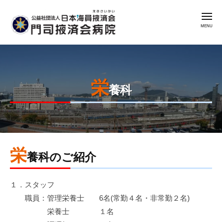
公
コ
益
メ
ン
社
ニ
ュ
テ
団
ー
公
門
ン
法
益
司
人
ツ
掖
社
日
へ
済
栄
本
団
ス
養科
会
海
法
キ
病
員
人
ッ
院
掖
日
プ
済
本
会
栄
2025
by
海
養科のご紹介
年
admin
門
員
5
司
掖
１．スタッフ
月
掖
済
職員：管理栄養士 6名(常勤４名・非常勤２名)
7
済
会
栄養士 １名
日
会