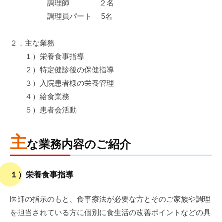
調理師 ２名
病
門
院
調理員パート 5名
司
掖
２．主な業務
１）栄養食事指導
済
２）特定健診後の保健指導
会
３）入院患者様の栄養管理
病
４）給食業務
院
５）患者会活動
主
な業務内容のご紹介
１）栄養食事指導
医師の指示のもと、食事療法が必要な方とそのご家族や調理
を担当されている方に個別に食生活の改善ポイントなどの具