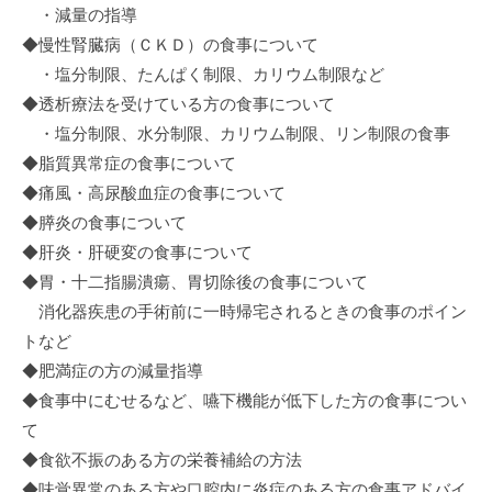
・減量の指導
◆慢性腎臓病（ＣＫＤ）の食事について
・塩分制限、たんぱく制限、カリウム制限など
◆透析療法を受けている方の食事について
・塩分制限、水分制限、カリウム制限、リン制限の食事
◆脂質異常症の食事について
◆痛風・高尿酸血症の食事について
◆膵炎の食事について
◆肝炎・肝硬変の食事について
◆胃・十二指腸潰瘍、胃切除後の食事について
消化器疾患の手術前に一時帰宅されるときの食事のポイン
トなど
◆肥満症の方の減量指導
◆食事中にむせるなど、嚥下機能が低下した方の食事につい
て
◆食欲不振のある方の栄養補給の方法
◆味覚異常のある方や口腔内に炎症のある方の食事アドバイ