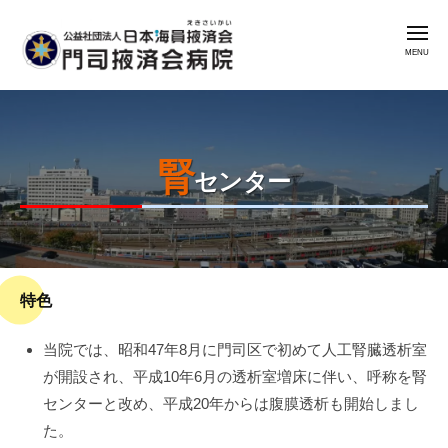
公
コ
益
メ
ン
社
ニ
ュ
テ
団
ー
公
門
ン
法
益
司
人
ツ
掖
社
日
へ
済
腎
本
団
ス
センター
会
海
法
キ
病
員
人
ッ
院
掖
日
プ
済
本
会
特色
2025
by
海
年
admin
門
員
当院では、昭和47年8月に門司区で初めて人工腎臓透析室
5
司
掖
が開設され、平成10年6月の透析室増床に伴い、呼称を腎
月
掖
済
センターと改め、平成20年からは腹膜透析も開始しまし
2
済
会
日
た。
会