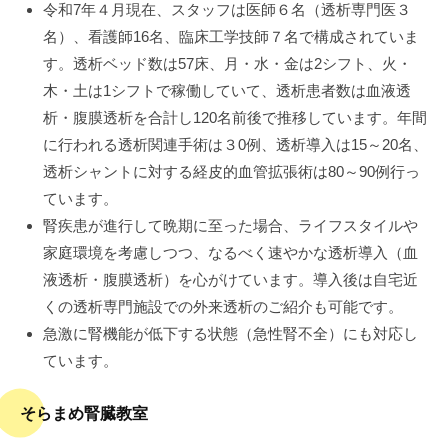
病
令和7年４月現在、スタッフは医師６名（透析専門医３
門
院
名）、看護師16名、臨床工学技師７名で構成されていま
司
す。透析ベッド数は57床、月・水・金は2シフト、火・
掖
木・土は1シフトで稼働していて、透析患者数は血液透
済
析・腹膜透析を合計し120名前後で推移しています。年間
会
に行われる透析関連手術は３0例、透析導入は15～20名、
病
透析シャントに対する経皮的血管拡張術は80～90例行っ
院
ています。
腎疾患が進行して晩期に至った場合、ライフスタイルや
家庭環境を考慮しつつ、なるべく速やかな透析導入（血
液透析・腹膜透析）を心がけています。導入後は自宅近
くの透析専門施設での外来透析のご紹介も可能です。
急激に腎機能が低下する状態（急性腎不全）にも対応し
ています。
そらまめ腎臓教室