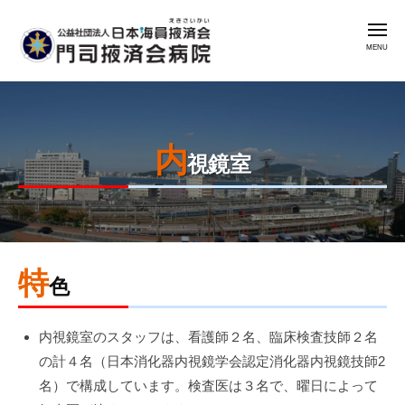
公
コ
益
メ
ン
社
ニ
ュ
テ
団
ー
公
門
ン
法
益
司
人
ツ
掖
社
日
へ
済
内
本
団
ス
視鏡室
会
海
法
キ
病
員
人
ッ
院
掖
日
プ
済
本
会
特
2025
by
海
色
年
admin
門
員
5
司
掖
内視鏡室のスタッフは、看護師２名、臨床検査技師２名
月
掖
済
の計４名（日本消化器内視鏡学会認定消化器内視鏡技師2
2
済
会
名）で構成しています。検査医は３名で、曜日によって
日
会