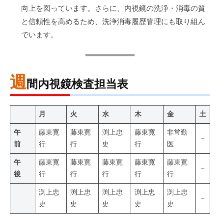
向上を図っています。さらに、内視鏡の洗浄・消毒の質
と信頼性を高めるため、洗浄消毒履歴管理にも取り組ん
でいます。
週
間内視鏡検査担当表
月
火
水
木
金
土
午
藤東寛
藤東寛
渕上忠
藤東寛
非常勤
－
前
行
行
史
行
医
午
藤東寛
藤東寛
藤東寛
藤東寛
藤東寛
－
後
行
行
行
行
行
渕上忠
渕上忠
渕上忠
渕上忠
渕上忠
－
史
史
史
史
史