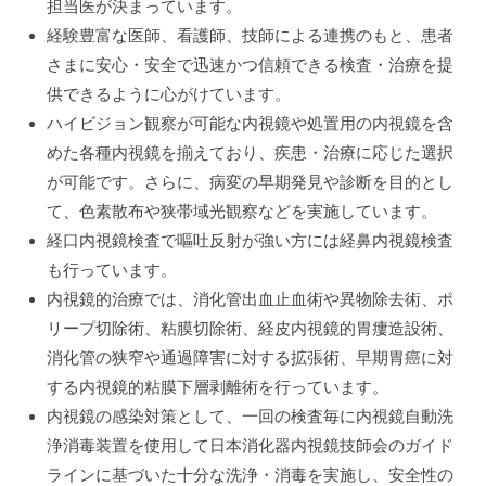
担当医が決まっています。
病
門
院
経験豊富な医師、看護師、技師による連携のもと、患者
司
さまに安心・安全で迅速かつ信頼できる検査・治療を提
掖
供できるように心がけています。
ハイビジョン観察が可能な内視鏡や処置用の内視鏡を含
済
めた各種内視鏡を揃えており、疾患・治療に応じた選択
会
が可能です。さらに、病変の早期発見や診断を目的とし
病
て、色素散布や狭帯域光観察などを実施しています。
院
経口内視鏡検査で嘔吐反射が強い方には経鼻内視鏡検査
も行っています。
内視鏡的治療では、消化管出血止血術や異物除去術、ポ
リープ切除術、粘膜切除術、経皮内視鏡的胃瘻造設術、
消化管の狭窄や通過障害に対する拡張術、早期胃癌に対
する内視鏡的粘膜下層剥離術を行っています。
内視鏡の感染対策として、一回の検査毎に内視鏡自動洗
浄消毒装置を使用して日本消化器内視鏡技師会のガイド
ラインに基づいた十分な洗浄・消毒を実施し、安全性の