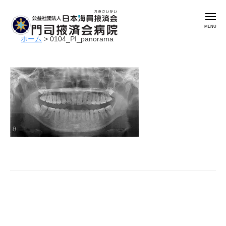
公
コ
益
メ
ン
社
ニ
ュ
テ
団
ホーム
>
0104_PI_panorama
ー
公
門
ン
法
益
司
人
ツ
掖
社
日
へ
済
本
団
ス
会
海
法
キ
病
員
人
ッ
院
掖
日
プ
済
本
会
海
門
員
司
掖
掖
済
済
会
会