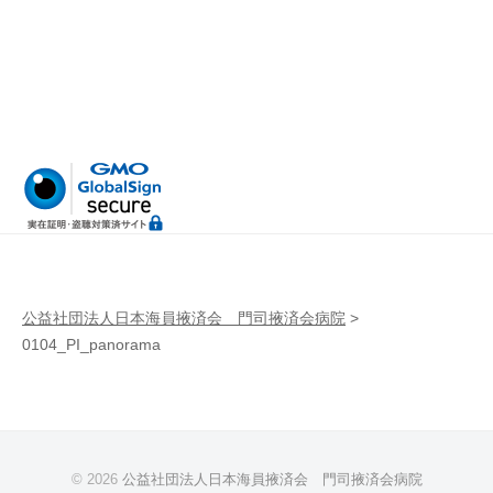
病
門
院
司
掖
済
会
病
院
公益社団法人日本海員掖済会 門司掖済会病院
>
0104_PI_panorama
© 2026
公益社団法人日本海員掖済会 門司掖済会病院