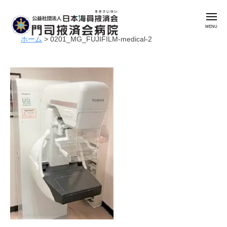
公
コ
益
メ
ン
社
ニ
ュ
テ
団
ホーム
>
0201_MG_FUJIFILM-medical-2
ー
公
門
ン
法
益
司
人
ツ
掖
社
日
へ
済
本
団
ス
会
海
法
キ
病
員
人
ッ
院
掖
日
プ
済
本
会
海
門
員
司
掖
掖
済
済
会
会