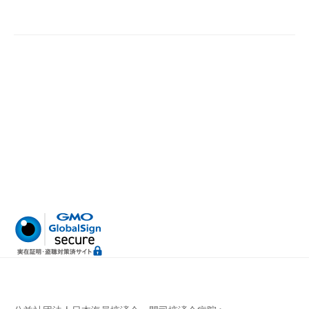
病
門
院
司
掖
済
会
病
院