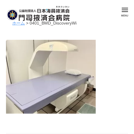
公
コ
益
メ
ン
社
ニ
ュ
テ
団
ホーム
>
0401_BMD_DiscoveryWi
ー
公
門
ン
法
益
司
人
ツ
掖
社
日
へ
済
本
団
ス
会
海
法
キ
病
員
人
ッ
院
掖
日
プ
済
本
会
海
門
員
司
掖
掖
済
済
会
会