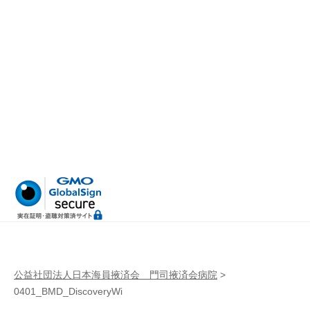
病
門
院
司
掖
済
会
病
院
公益社団法人日本海員掖済会 門司掖済会病院
>
0401_BMD_DiscoveryWi