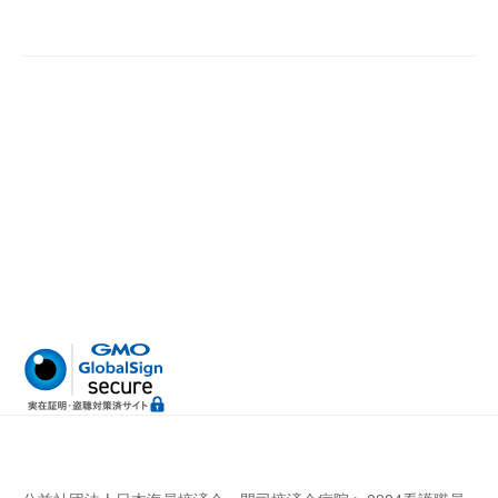
病
門
院
司
掖
済
会
病
院