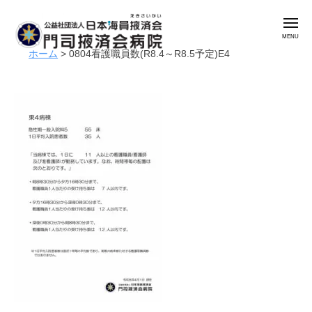
公
コ
益
メ
ン
社
ニ
ュ
テ
団
ホーム
>
0804看護職員数(R8.4～R8.5予定)E4
ー
公
門
ン
法
益
司
人
ツ
掖
社
日
へ
済
本
団
ス
会
海
法
キ
病
員
人
ッ
院
掖
日
プ
済
本
会
海
門
員
司
掖
掖
済
済
会
会