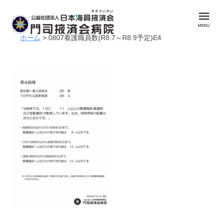
公
コ
益
メ
ン
社
ニ
ュ
テ
団
ホーム
>
0807看護職員数(R8.7～R8.9予定)E4
ー
公
門
ン
法
益
司
人
ツ
掖
社
日
へ
済
本
団
ス
会
海
法
キ
病
員
人
ッ
院
掖
日
プ
済
本
会
海
門
員
司
掖
掖
済
済
会
会