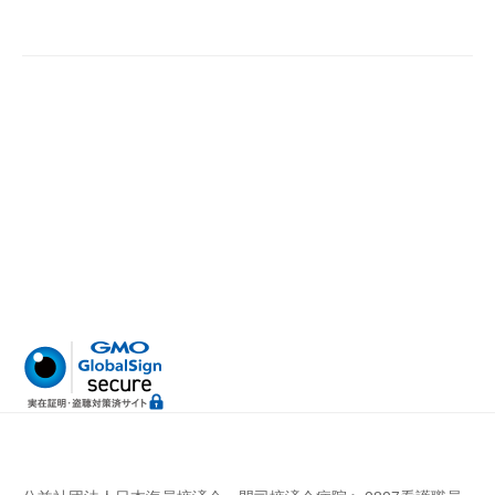
病
門
院
司
掖
済
会
病
院