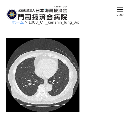
公
コ
益
メ
ン
社
ニ
ュ
テ
団
ホーム
>
1003_CT_kenshin_lung_Ax
ー
公
門
ン
法
益
司
人
ツ
掖
社
日
へ
済
本
団
ス
会
海
法
キ
病
員
人
ッ
院
掖
日
プ
済
本
会
海
門
員
司
掖
掖
済
済
会
会