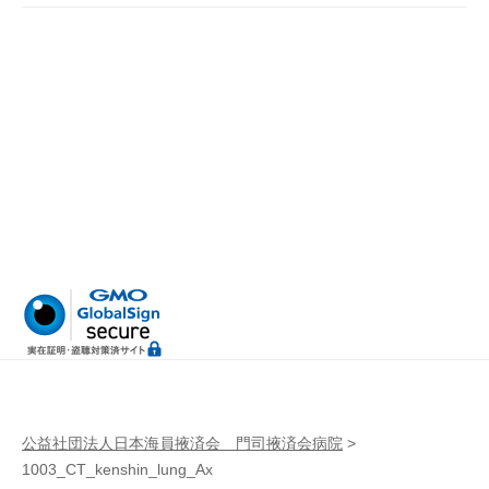
病
門
院
司
掖
済
会
病
院
公益社団法人日本海員掖済会 門司掖済会病院
>
1003_CT_kenshin_lung_Ax