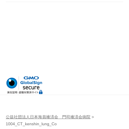
病
門
院
司
掖
済
会
病
院
公益社団法人日本海員掖済会 門司掖済会病院
>
1004_CT_kenshin_lung_Co