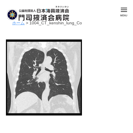
公
コ
益
メ
ン
社
ニ
ュ
テ
団
ホーム
>
1004_CT_kenshin_lung_Co
ー
公
門
ン
法
益
司
人
ツ
掖
社
日
へ
済
本
団
ス
会
海
法
キ
病
員
人
ッ
院
掖
日
プ
済
本
会
海
門
員
司
掖
掖
済
済
会
会